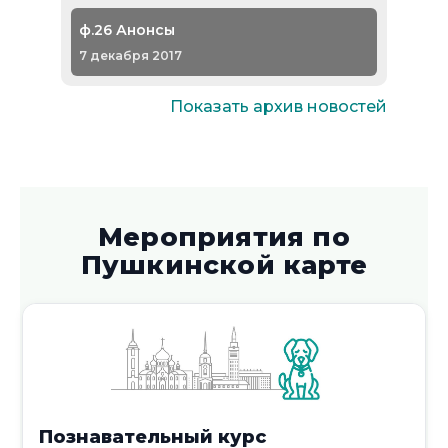
ф.26 Анонсы
7 декабря 2017
Показать архив новостей
Мероприятия по
Библиотека № 6 - анонсы на январь
Пушкинской карте
7 декабря 2017
Дискуссия-тренинг о
толерантности «Как жить в мире и
Познавательный курс