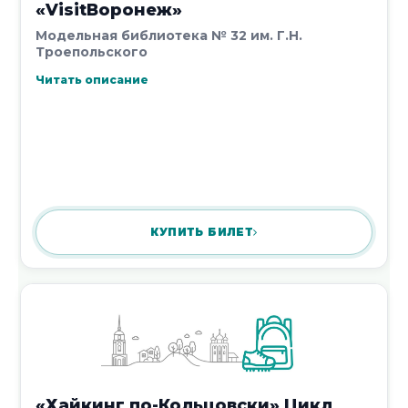
«VisitВоронеж»
согласии».
Модельная библиотека № 32 им. Г.Н.
7 декабря 2017
Троепольского
Читать описание
Библиотека – дом, открытый для
каждого.
6 декабря 2017
КУПИТЬ БИЛЕТ
«Учимся делать Новогодние
подарки» (мастер-класс)
«Хайкинг по-Кольцовски» Цикл