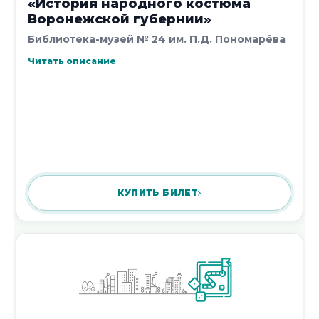
«История народного костюма
6 декабря 2017
Воронежской губернии»
Библиотека-музей № 24 им. П.Д. Пономарёва
Читать описание
Архитектурное ревю Франции
6 декабря 2017
КУПИТЬ БИЛЕТ
Смотрим картину. Пабло Пикассо.
«Плачущая женщина»
5 декабря 2017