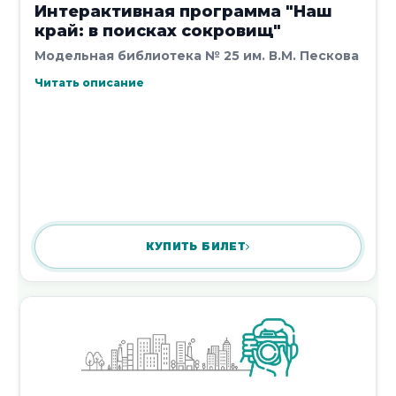
Интерактивная программа "Наш
край: в поисках сокровищ"
Модельная библиотека № 25 им. В.М. Пескова
Читать описание
Урок языкознания «Роман со
знаками препинания»
5 декабря 2017
Новости 20081 - 20090 из 20426
КУПИТЬ БИЛЕТ
Начало
|
Пред.
|
2007
2008
2009
2010
2011
|
След.
|
Конец