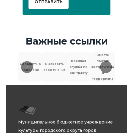
ОТПРАВИТЬ
Важные ссылки
Вместе
Военная
против
Сообщить о
Высказать
‹
›
служба по
экстремизма
Антитер
проблеме
свое мнение
контракту
и
терроризма
Муниципальное бюджетное учреждение
культуры городского округа город