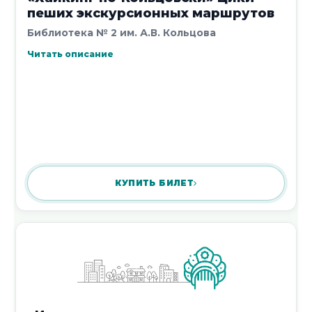
пеших экскурсионных маршрутов
6 декабря 2017
Библиотека № 2 им. А.В. Кольцова
Читать описание
Гости птичьей столовой
6 декабря 2017
КУПИТЬ БИЛЕТ
«Справочный фонд библиотеки».