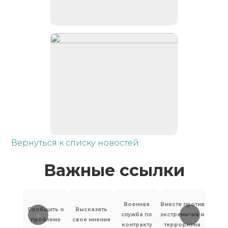
Вернуться к списку новостей
Важные ссылки
Военная
Вместе против
Сообщить о
Высказать
‹
›
служба по
экстремизма и
Антит
проблеме
свое мнение
контракту
терроризма