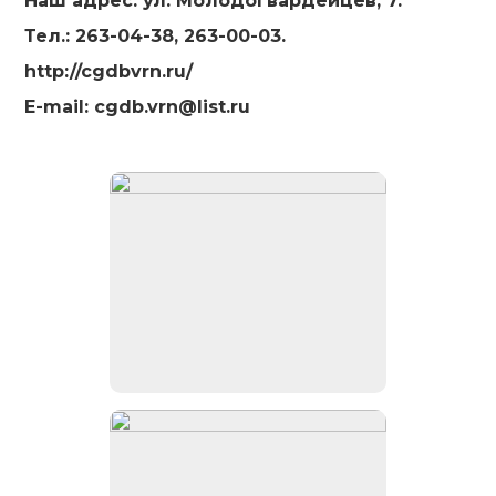
Наш адрес: ул. Молодогвардейцев, 7.
Тел.: 263-04-38, 263-00-03.
http://cgdbvrn.ru/
E
-
mail
:
cgdb
.
vrn
@
list
.
ru