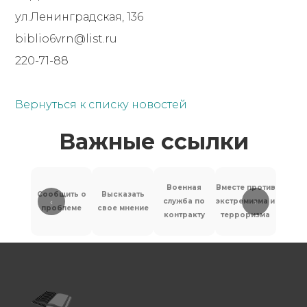
ул.Ленинградская, 136
biblio6vrn@list.ru
220-71-88
Вернуться к списку новостей
Важные ссылки
Военная
Вместе против
Сообщить о
Высказать
‹
›
служба по
экстремизма и
Антит
проблеме
свое мнение
контракту
терроризма