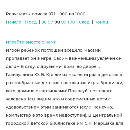
Результаты поиска 971 - 980 из 1000
Начало
|
Пред.
|
96
97
98
99
100
|
След.
|
Конец
Играйте вместе с нами
Игрой ребёнок поглощен всецело, Часами
пропадает он в игре, Своим важнейшим увлечён он
делом В саду, с друзьями, дома, во дворе…
Газизуллина Ю. В. Кто же из нас не играл в детстве в
разнообразные детские настольные игры-бродилки,
лото, домино с картинками! Пожалуй, нет такого
человека. Мы видим, что и современные дети с
удовольствием этим занимаются (если, конечно,
компьютер в это время недоступен). В Центральной
городской детской библиотеке им. С.Я. Маршака для