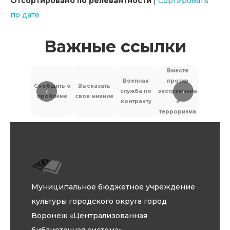
Отсортировано по релевантности
|
Сортировать
по дате
Важные ссылки
Вместе
Военная
против
Сообщить о
Высказать
‹
›
служба по
экстремизма
Антитер
проблеме
свое мнение
контракту
и
терроризма
Муниципальное бюджетное учреждение
культуры городского округа город
Воронеж «Централизованная
библиотечная система»