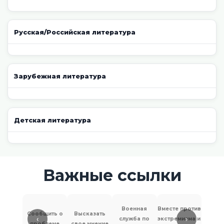
Русская/Российская литература
Зарубежная литература
Детская литература
Важные ссылки
Военная
Вместе против
Сообщить о
Высказать
‹
›
служба по
экстремизма и
Антит
проблеме
свое мнение