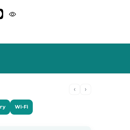
‹
›
гу
Wi-Fi