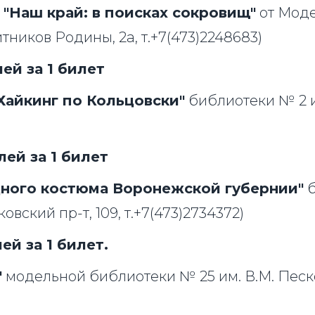
"Наш край: в поисках сокровищ"
от Моде
итников Родины, 2а, т.+7(473)2248683)
ей за 1 билет
Хайкинг по Кольцовски"
библиотеки № 2 им
ей за 1 билет
дного костюма Воронежской губернии"
б
вский пр-т, 109, т.+7(473)2734372)
ей за 1 билет.
"
модельной библиотеки № 25 им. В.М. Песко