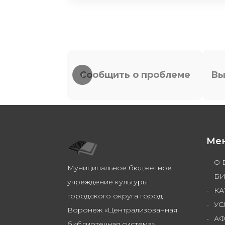
Сообщить о проблеме
Вы
‹
Ме
О 
Муниципальное бюджетное
БИ
учреждение культуры
КА
городского округа город
УС
Воронеж «Централизованная
А
библиотечная система»