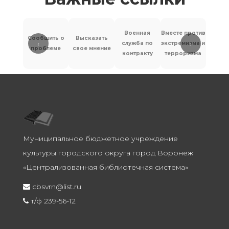
Военная
Вместе против
Сообщить о
Высказать
‹
›
служба по
экстремизма и
Антит
проблеме
свое мнение
контракту
терроризма
Муниципальное бюджетное учреждение
культуры городского округа город Воронеж
«Централизованная библиотечная система»
cbsvrn@list.ru
т/ф 239-56-12