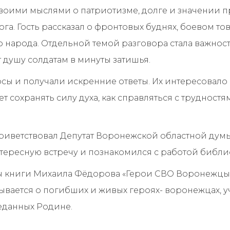
своими мыслями о патриотизме, долге и значении 
га. Гость рассказал о фронтовых буднях, боевом т
го народа. Отдельной темой разговора стала важно
 душу солдатам в минуты затишья.
сы и получали искренние ответы. Их интересовало 
т сохранять силу духа, как справляться с трудностя
приветствовал Депутат Воронежской областной дум
тересную встречу и познакомился с работой библи
ы книги Михаила Фёдорова «Герои СВО Воронежцы
зывается о погибших и живых героях- воронежцах,
еданных Родине.