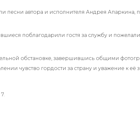
али песни автора и исполнителя Андрея Апаркина, 
вшиеся поблагодарили гостя за службу и пожелал
тельной обстановке, завершившись общими фотогр
ении чувство гордости за страну и уважение к её 
7.