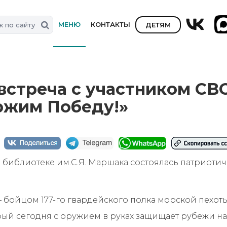
МЕНЮ
КОНТАКТЫ
ДЕТЯМ
встреча с участником СВ
ржим Победу!»
 библиотеке им.С.Я. Маршака состоялась патриоти
бойцом 177-го гвардейского полка морской пехоты
рый сегодня с оружием в руках защищает рубежи н