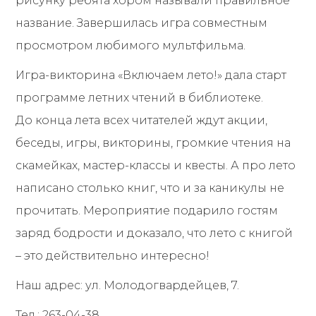
рисунку ребята хором называли правильное
название. Завершилась игра совместным
просмотром любимого мультфильма.
Игра-викторина «Включаем лето!» дала старт
программе летних чтений в библиотеке.
До конца лета всех читателей ждут акции,
беседы, игры, викторины, громкие чтения на
скамейках, мастер-классы и квесты. А про лето
написано столько книг, что и за каникулы не
прочитать. Мероприятие подарило гостям
заряд бодрости и доказало, что лето с книгой
– это действительно интересно!
Наш адрес: ул. Молодогвардейцев, 7.
Тел.: 263-04-38