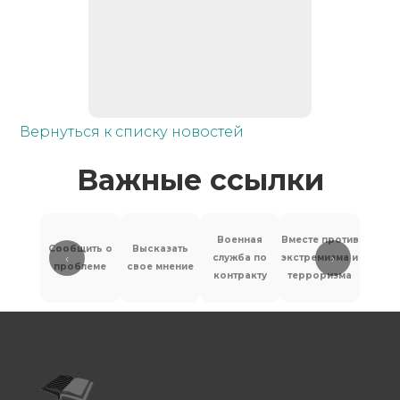
Вернуться к списку новостей
Важные ссылки
Военная
Вместе против
Сообщить о
Высказать
‹
›
служба по
экстремизма и
Антит
проблеме
свое мнение
контракту
терроризма