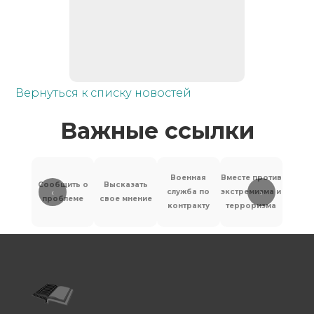
Вернуться к списку новостей
Важные ссылки
Военная
Вместе против
Сообщить о
Высказать
‹
›
служба по
экстремизма и
Антит
проблеме
свое мнение
контракту
терроризма