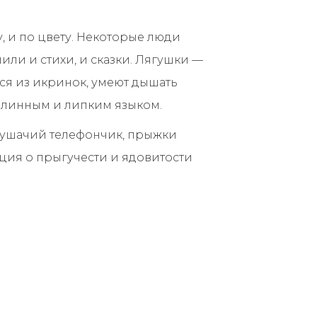
, и по цвету. Некоторые люди
или и стихи, и сказки. Лягушки —
тся из икринок, умеют дышать
длинным и липким языком.
ягушачий телефончик, прыжки
ция о прыгучести и ядовитости