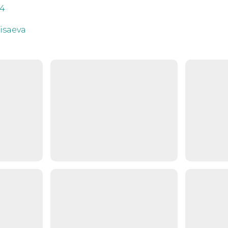
n4
aisaeva