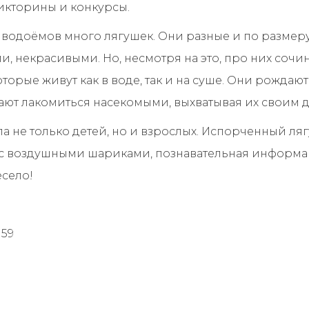
икторины и конкурсы.
 водоёмов много лягушек. Они разные и по размеру
, некрасивыми. Но, несмотря на это, про них сочин
торые живут как в воде, так и на суше. Они рождаю
ают лакомиться насекомыми, выхватывая их своим 
а не только детей, но и взрослых. Испорченный л
а с воздушными шариками, познавательная информа
есело!
 59