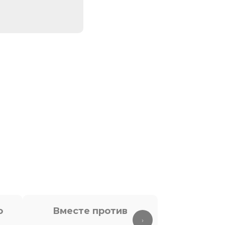
о
Вместе против
Антит
›