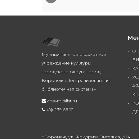
Ме
О 
Муниципальное бюджетное
БИ
учреждение культуры
КА
городского округа город
УС
Воронеж «Централизованная
А
библиотечная система»
КР
cbsvrn@list.ru
КО
т/ф 239-56-12
ДЕ
г.Воронеж, ул. Фридриха Энгельса, д.14