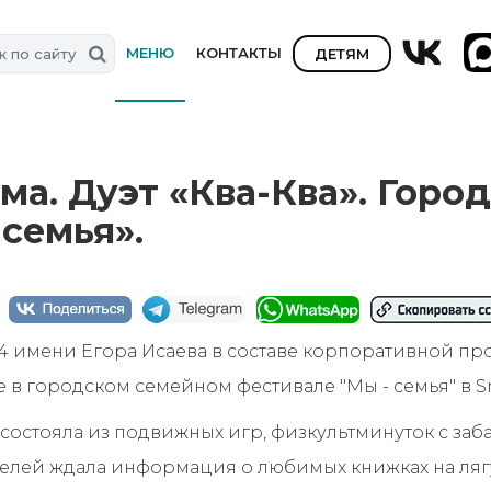
МЕНЮ
КОНТАКТЫ
ДЕТЯМ
ма. Дуэт «Ква-Ква». Горо
семья».
 имени Егора Исаева в составе корпоративной пр
 в городском семейном фестивале "Мы - семья" в Sm
 состояла из подвижных игр, физкультминуток с за
ителей ждала информация о любимых книжках на ляг