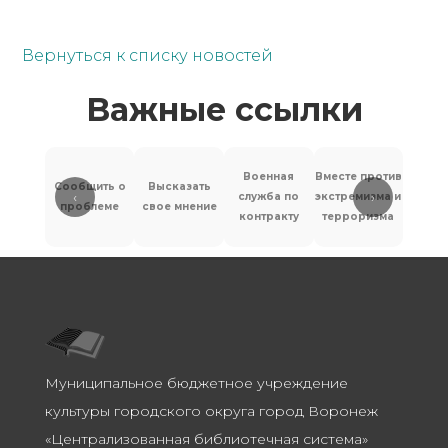
Вернуться к списку новостей
Важные ссылки
Военная
Вместе против
Сообщить о
Высказать
‹
›
служба по
экстремизма и
Антит
проблеме
свое мнение
контракту
терроризма
Муниципальное бюджетное учреждение
культуры городского округа город Воронеж
«Централизованная библиотечная система»