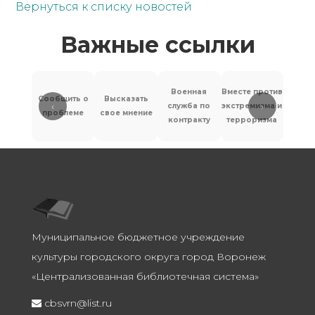
Вернуться к списку новостей
Важные ссылки
Военная
Вместе против
Сообщить о
Высказать
‹
›
служба по
экстремизма и
Антит
проблеме
свое мнение
контракту
терроризма
Муниципальное бюджетное учреждение
культуры городского округа город Воронеж
«Централизованная библиотечная система»
cbsvrn@list.ru