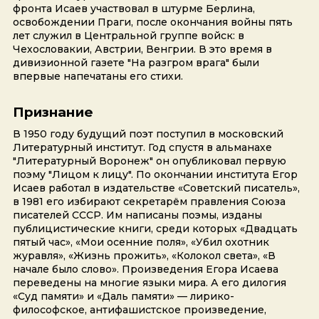
фронта Исаев участвовал в штурме Берлина,
освобождении Праги, после окончания войны пять
лет служил в Центральной группе войск: в
Чехословакии, Австрии, Венгрии. В это время в
дивизионной газете "На разгром врага" были
впервые напечатаны его стихи.
Признание
В 1950 году будущий поэт поступил в московский
Литературный институт. Год спустя в альманахе
"Литературный Воронеж" он опубликовал первую
поэму "Лицом к лицу". По окончании института Егор
Исаев работал в издательстве «Советский писатель»,
в 1981 его избирают секретарём правления Союза
писателей СССР. Им написаны поэмы, изданы
публицистические книги, среди которых «Двадцать
пятый час», «Мои осенние поля», «Убил охотник
журавля», «Жизнь прожить», «Колокол света», «В
начале было слово». Произведения Егора Исаева
переведены на многие языки мира. А его дилогия
«Суд памяти» и «Даль памяти» — лирико-
философское, антифашистское произведение,