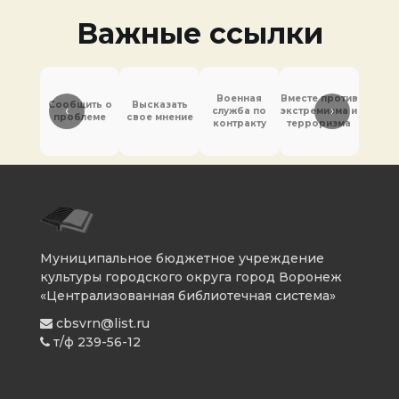
Важные ссылки
Военная
Вместе против
Сообщить о
Высказать
‹
›
служба по
экстремизма и
Антит
проблеме
свое мнение
контракту
терроризма
Муниципальное бюджетное учреждение
культуры городского округа город Воронеж
«Централизованная библиотечная система»
cbsvrn@list.ru
т/ф 239-56-12