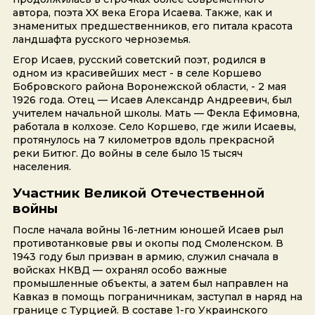
автора, поэта XX века Егора Исаева. Также, как и
знаменитых предшественников, его питала красота
ландшафта русского черноземья.
Егор Исаев, русский советский поэт, родился в
одном из красивейших мест - в селе Коршево
Бобровского района Воронежской области, - 2 мая
1926 года. Отец — Исаев Александр Андреевич, был
учителем начальной школы. Мать — Фекла Ефимовна,
работала в колхозе. Село Коршево, где жили Исаевы,
протянулось на 7 километров вдоль прекрасной
реки Битюг. До войны в селе было 15 тысяч
населения.
Участник Великой Отечественной
войны
После начала войны 16-летним юношей Исаев рыл
противотанковые рвы и окопы под Смоленском. В
1943 году был призван в армию, служил сначала в
войсках НКВД — охранял особо важные
промышленные объекты, а затем был направлен на
Кавказ в помощь пограничникам, заступал в наряд на
границе с Турцией. В составе 1-го Украинского