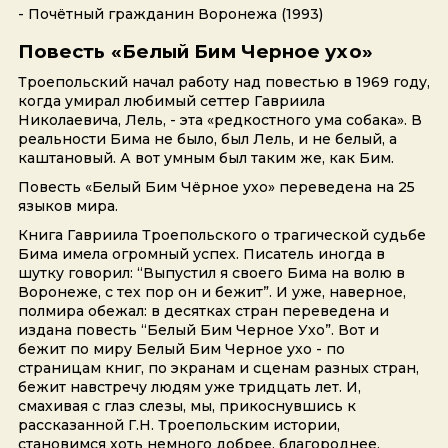
- Почётный гражданин Воронежа (1993)
Повесть «Белый Бим Черное ухо»
Троепольский начал работу над повестью в 1969 году,
когда умирал любимый сеттер Гавриила
Николаевича, Лель, - эта «редкостного ума собака». В
реальности Бима не было, был Лель, и не белый, а
каштановый. А вот умным был таким же, как Бим.
Повесть «Белый Бим Чёрное ухо» переведена на 25
языков мира.
Книга Гавриила Троепольского о трагической судьбе
Бима имела огромный успех. Писатель иногда в
шутку говорил: “Выпустил я своего Бима на волю в
Воронеже, с тех пор он и бежит”. И уже, наверное,
полмира обежал: в десятках стран переведена и
издана повесть “Белый Бим Черное Ухо”. Вот и
бежит по миру Белый Бим Черное ухо - по
страницам книг, по экранам и сценам разных стран,
бежит навстречу людям уже тридцать лет. И,
смахивая с глаз слезы, мы, прикоснувшись к
рассказанной Г.Н. Троепольским истории,
становимся хоть немного добрее, благороднее,