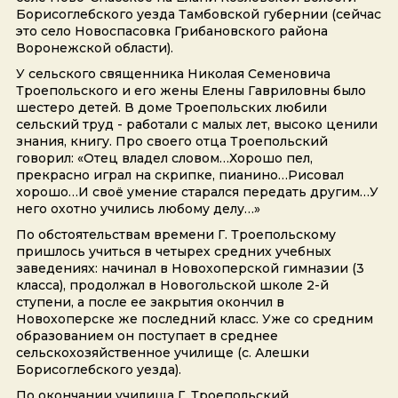
Борисоглебского уезда Тамбовской губернии (сейчас
это село Новоспасовка Грибановского района
Воронежской области).
У сельского священника Николая Семеновича
Троепольского и его жены Елены Гавриловны было
шестеро детей. В доме Троепольских любили
сельский труд - работали с малых лет, высоко ценили
знания, книгу. Про своего отца Троепольский
говорил: «Отец владел словом…Хорошо пел,
прекрасно играл на скрипке, пианино…Рисовал
хорошо…И своё умение старался передать другим…У
него охотно учились любому делу…»
По обстоятельствам времени Г. Троепольскому
пришлось учиться в четырех средних учебных
заведениях: начинал в Новохоперской гимназии (3
класса), продолжал в Новогольской школе 2-й
ступени, а после ее закрытия окончил в
Новохоперске же последний класс. Уже со средним
образованием он поступает в среднее
сельскохозяйственное училище (с. Алешки
Борисоглебского уезда).
По окончании училища Г. Троепольский