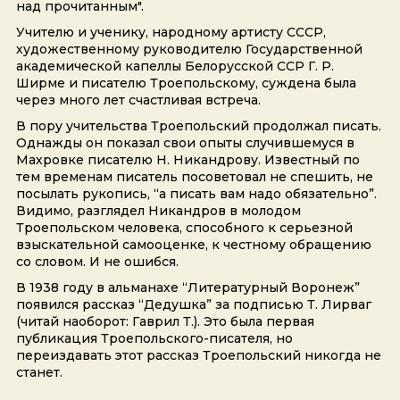
над прочитанным".
Учителю и ученику, народному артисту СССР,
художественному руководителю Государственной
академической капеллы Белорусской ССР Г. Р.
Ширме и писателю Троепольскому, суждена была
через много лет счастливая встреча.
В пору учительства Троепольский продолжал писать.
Однажды он показал свои опыты случившемуся в
Махровке писателю Н. Никандрову. Известный по
тем временам писатель посоветовал не спешить, не
посылать рукопись, “а писать вам надо обязательно”.
Видимо, разглядел Никандров в молодом
Троепольском человека, способного к серьезной
взыскательной самооценке, к честному обращению
со словом. И не ошибся.
В 1938 году в альманахе “Литературный Воронеж”
появился рассказ “Дедушка” за подписью Т. Лирваг
(читай наоборот: Гаврил Т.). Это была первая
публикация Троепольского-писателя, но
переиздавать этот рассказ Троепольский никогда не
станет.