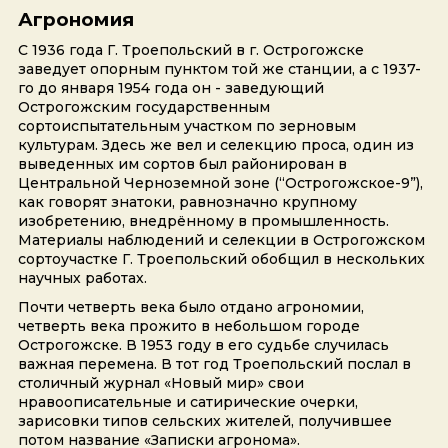
Агрономия
С 1936 года Г. Троепольский в г. Острогожске
заведует опорным пунктом той же станции, а с 1937-
го до января 1954 года он - заведующий
Острогожским государственным
сортоиспытательным участком по зерновым
культурам. Здесь же вел и селекцию проса, один из
выведенных им сортов был районирован в
Центральной Черноземной зоне (“Острогожское-9”),
как говорят знатоки, равнозначно крупному
изобретению, внедрённому в промышленность.
Материалы наблюдений и селекции в Острогожском
сортоучастке Г. Троепольский обобщил в нескольких
научных работах.
Почти четверть века было отдано агрономии,
четверть века прожито в небольшом городе
Острогожске. В 1953 году в его судьбе случилась
важная перемена. В тот год Троепольский послал в
столичный журнал «Новый мир» свои
нравоописательные и сатирические очерки,
зарисовки типов сельских жителей, получившее
потом название «Записки агронома».