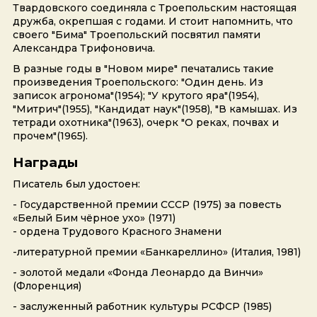
Твардовского соединяла с Троепольским настоящая
дружба, окрепшая с годами. И стоит напомнить, что
своего "Бима" Троепольский посвятил памяти
Александра Трифоновича.
В разные годы в "Новом мире" печатались такие
произведения Троепольского: "Один день. Из
записок агронома"(1954); "У крутого яра"(1954),
"Митрич"(1955), "Кандидат наук"(1958), "В камышах. Из
тетради охотника"(1963), очерк "О реках, почвах и
прочем"(1965).
Награды
Писатель был удостоен:
- Государственной премии СССР (1975) за повесть
«Белый Бим чёрное ухо» (1971)
- ордена Трудового Красного Знамени
-литературной премии «Банкареллино» (Италия, 1981)
- золотой медали «Фонда Леонардо да Винчи»
(Флоренция)
- заслуженный работник культуры РСФСР (1985)