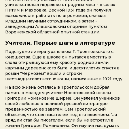
учительствовал недалеко от родных мест - в селах
Питим и Махровка. Весной 1931 года он получил
возможность работать по агрономии, сначала
младшим научным сотрудником, а затем -
заведующим Алешковским опорным пунктом
Воронежской областной опытной станции.
Учителя. Первые шаги в литературе
Подспудно литература влекла Г. Троепольского с
юношества. Еще в школе он пытался вместить в
слова открывшуюся ему красоту родной земли,
картины деревенского быта, и десятилетия спустя в
роман “Чернозем” вошли и строки
шестнадцатилетнего юноши, написанные в 1921 году.
На всю жизнь осталась в Троепольском добрая
память о молодом учителе Новогольской школы
Григории Романовиче Ширме. Он увлекал учеников
своей любовью к великой русской литературе,
преданностью ее заветам. Сам Троепольский
объяснял, что стал писателем под его влиянием: "...я
вряд ли стал бы писателем, если бы не встретил в
жизни Григория Романовича. Он научил нас думать