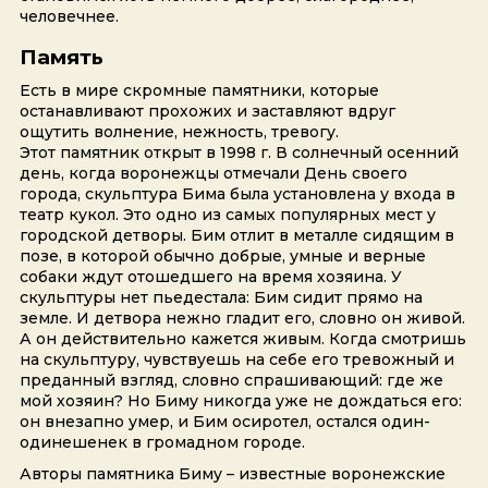
человечнее.
Память
Есть в мире скромные памятники, которые
останавливают прохожих и заставляют вдруг
ощутить волнение, нежность, тревогу.
Этот памятник открыт в 1998 г. В солнечный осенний
день, когда воронежцы отмечали День своего
города, скульптура Бима была установлена у входа в
театр кукол. Это одно из самых популярных мест у
городской детворы. Бим отлит в металле сидящим в
позе, в которой обычно добрые, умные и верные
собаки ждут отошедшего на время хозяина. У
скульптуры нет пьедестала: Бим сидит прямо на
земле. И детвора нежно гладит его, словно он живой.
А он действительно кажется живым. Когда смотришь
на скульптуру, чувствуешь на себе его тревожный и
преданный взгляд, словно спрашивающий: где же
мой хозяин? Но Биму никогда уже не дождаться его:
он внезапно умер, и Бим осиротел, остался один-
одинешенек в громадном городе.
Авторы памятника Биму – известные воронежские