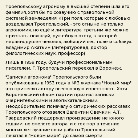
Троепольскому агроному в высшей степени шла его
фамилия, хотя бы по созвучию с травопольной
системой земледелия. «Три поля, которые с любовью
возделывал Троепольский, - это отныне не только
агрономия, но ещё и литература, третьим же можно
признать, пожалуй, ружейную охоту, к которой
неравнодушен человек, любящий лес, поле и собаку».
Владимир Акаткин (литературовед, доктор
филологических наук, профессор)
Лишь в 1959 году, будучи профессиональным
писателем, Г. Троепольский переехал в Воронеж.
"Записки агронома" Троепольского были
опубликованы в 1953 году в №3 журнала "Новый мир"
что принесло автору всесоюзную известность. Хотя
Воронежский обком партии признал записки
очернительскими и злопыхательскими.
Неодобрительно поначалу о сатирических рассказах
Троепольского отозвался Валентин Овечкин. А.Т.
Твардовский поддержал произведение не юного
годами, но смелого автора, и с тех пор в течение
многих лет лучшие свои работы Троепольский
печатал в "Новом мире"; до самой смерти