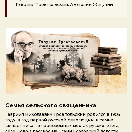
Гавриил Троепольский, Анатолий Жигулин.
Семья сельского священника
Гавриил Николаевич Троепольский родился в 1905
году, в год первой русской революции, в семье
священника - в черноземных местах русского юга,
селе Ново-Спасское на Елани Козловской волости