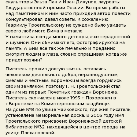
скульпторы Эльза Пак и Иван Дикунов, лауреаты
Государственной премии России. Во время работы
над памятником к ним часто приходил автор повести,
консультировал, давал советы. К сожалению,
Гавриилу Троепольскому не суждено было увидеть
своего любимого Бима в металле.
У памятника всегда много детворы, жизнерадостной
и шумной. Они обнимают его, фотографируются на
память. А Бим все так же печально и преданно
смотрит людям в глаза, словно спрашивая: когда же
придет хозяин?
Писатель прожил долгую жизнь, оставаясь
человеком деятельного добра, неравнодушным,
смелым и честным. Воронежцы всегда гордились
своим земляком, поэтому Г. Н. Троепольский стал
одним из первых Почетных граждан Воронежа.
Писатель скончался в июле 1995 г. Похоронен в
г.Воронеже на Коминтерновском кладбище.
На доме №8 по улице Чайковского, где жил писатель,
установлена мемориальная доска. В 2005 году имя
Троепольского присвоено Воронежской детской
библиотеке №32, находящейся в центре города, на
улице Плехановской.