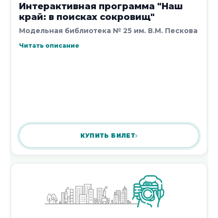
Интерактивная программа "Наш
край: в поисках сокровищ"
Модельная библиотека № 25 им. В.М. Пескова
Читать описание
Урок гражданственности «Жертвы
террора – дети»
24 июля 2026
Новости 21 - 30 из 20431
КУПИТЬ БИЛЕТ
Начало
|
Пред.
|
1
2
3
4
5
|
След.
|
Конец