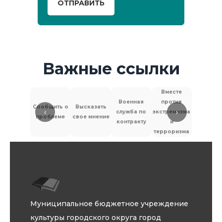
ОТПРАВИТЬ
Важные ссылки
Вместе
Военная
против
Сообщить о
Высказать
‹
›
служба по
экстремизма
Антитер
проблеме
свое мнение
контракту
и
терроризма
Муниципальное бюджетное учреждение
культуры городского округа город