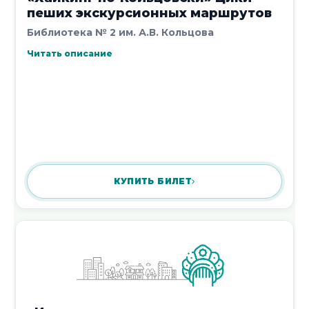
пеших экскурсионных маршрутов
27 июля 2026
Библиотека № 2 им. А.В. Кольцова
Читать описание
30 июля в 15:00 – прямой эфир
«Воронеж в свете историй: глазами
В.А. Кораблинова»
27 июля 2026
КУПИТЬ БИЛЕТ
Познавательный час «Подводный
мир откроет тайны»