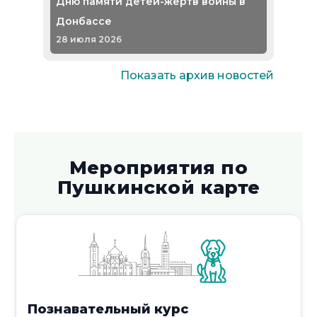
Дню памяти детей-жертв войны в
Донбассе
28 июля 2026
Показать архив новостей
Игровой час «Волшебный мир
Мероприятия по
сказок»
Пушкинской карте
27 июля 2026
Историко-патриотический час
Познавательный курс