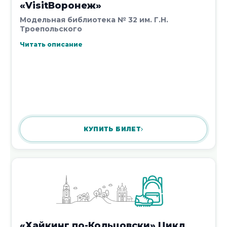
«VisitВоронеж»
«Морская слава России»
Модельная библиотека № 32 им. Г.Н.
27 июля 2026
Троепольского
Читать описание
Час-реквием «Ангелы Донбасса:
прерванное детство»
27 июля 2026
КУПИТЬ БИЛЕТ
Вечер-портрет «Одной судьбой мы
связаны навеки»
«Хайкинг по-Кольцовски» Цикл