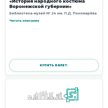
«История народного костюма
24 июля 2026
Воронежской губернии»
Библиотека-музей № 24 им. П.Д. Пономарёва
Читать описание
Игра – викторина «Лето с книгой»
24 июля 2026
КУПИТЬ БИЛЕТ
Интерактивная программа
«Кольцовский код Воронежа»
24 июля 2026