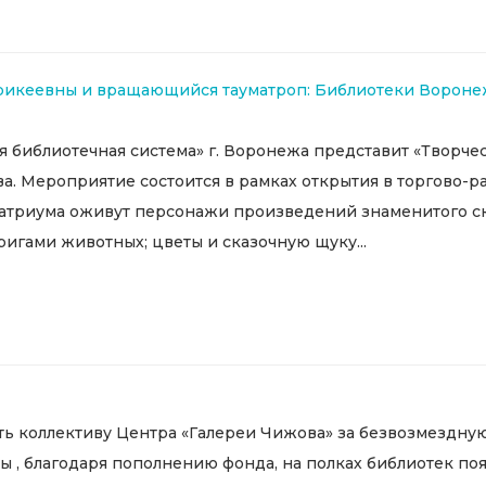
рикеевны и вращающийся тауматроп: Библиотеки Воронеж
ая библиотечная система» г. Воронежа представит «Творче
. Мероприятие состоится в рамках открытия в торгово-
о атриума оживут персонажи произведений знаменитого с
ригами животных; цветы и сказочную щуку...
 коллективу Центра «Галереи Чижова» за безвозмездную 
ы , благодаря пополнению фонда, на полках библиотек по