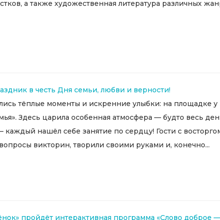
остков, а также художественная литература различных жа
здник в честь Дня семьи, любви и верности!
ались тёплые моменты и искренние улыбки: на площадке 
я». Здесь царила особенная атмосфера — будто весь день
 — каждый нашёл себе занятие по сердцу! Гости с восторг
 вопросы викторин, творили своими руками и, конечно...
лёнок» пройдёт интерактивная программа «Слово доброе —