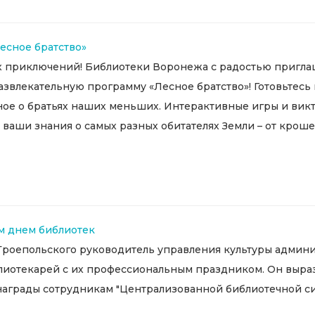
есное братство»
ых приключений! Библиотеки Воронежа с радостью пригла
звлекательную программу «Лесное братство»! Готовьтесь
сное о братьях наших меньших. Интерактивные игры и вик
аши знания о самых разных обитателях Земли – от крошеч
м днем библиотек
Троепольского руководитель управления культуры админ
иотекарей с их профессиональным праздником. Он вырази
 награды сотрудникам "Централизованной библиотечной с