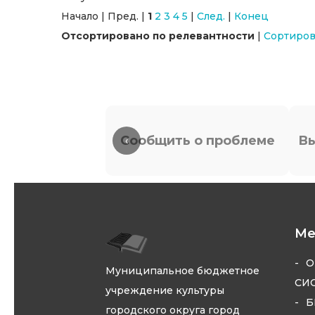
Начало | Пред. |
1
2
3
4
5
|
След.
|
Конец
Отсортировано по релевантности
|
Сортиров
Сообщить о проблеме
Вы
‹
М
О
Муниципальное бюджетное
СИ
учреждение культуры
Б
городского округа город