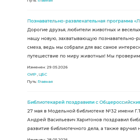
Путь:
Главная
Познавательно-развлекательная программа «Л
Дорогие друзья, любители животных и весел
нашу новую, захватывающую познавательно-ра
смеха, ведь мы собрали для вас самое интере
путешествие по миру животных! Мы проверим в
Изменен: 29.05.2026
ОИР
,
ЦБС
Путь:
Главная
Библиотекарей поздравили с Общероссийски
27 мая в Модельной библиотеке №32 имени Г.
Андрей Васильевич Харитонов поздравил библ
развитие библиотечного дела, а также вручил
Изменен: 28.05.2026