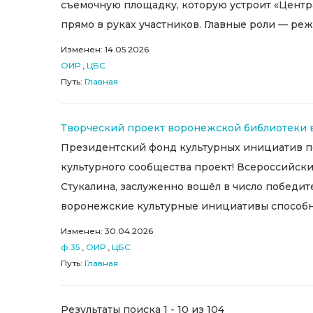
съемочную площадку, которую устроит «Центра
прямо в руках участников. Главные роли — реж
Изменен: 14.05.2026
ОИР
,
ЦБС
Путь:
Главная
Творческий проект воронежской библиотеки в
Президентский фонд культурных инициатив по
культурного сообщества проект! Всероссийски
Стукалина, заслуженно вошёл в число победите
воронежские культурные инициативы способны
Изменен: 30.04.2026
ф.35
,
ОИР
,
ЦБС
Путь:
Главная
Результаты поиска 1 - 10 из 104