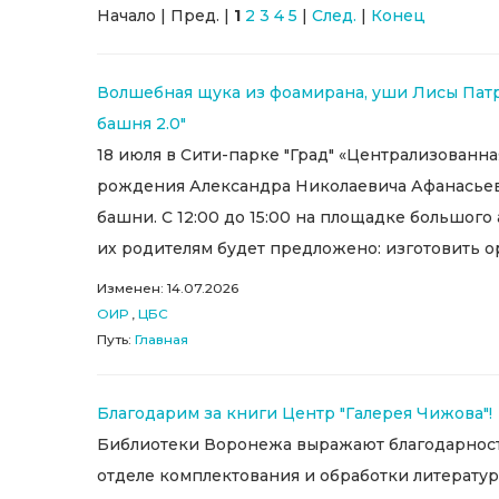
Начало | Пред. |
1
2
3
4
5
|
След.
|
Конец
Волшебная щука из фоамирана, уши Лисы Пат
башня 2.0"
18 июля в Сити-парке "Град" «Централизованн
рождения Александра Николаевича Афанасьева
башни. С 12:00 до 15:00 на площадке большог
их родителям будет предложено: изготовить о
Изменен: 14.07.2026
ОИР
,
ЦБС
Путь:
Главная
Благодарим за книги Центр "Галерея Чижова"!
Библиотеки Воронежа выражают благодарность
отделе комплектования и обработки литератур