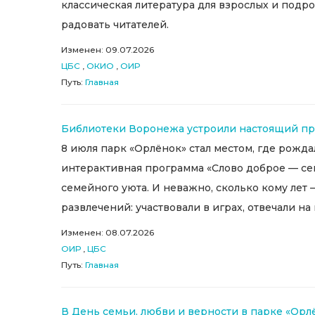
классическая литература для взрослых и подр
радовать читателей.
Изменен: 09.07.2026
ЦБС
,
ОКИО
,
ОИР
Путь:
Главная
Библиотеки Воронежа устроили настоящий пра
8 июля парк «Орлёнок» стал местом, где рожд
интерактивная программа «Слово доброе — семь
семейного уюта. И неважно, сколько кому лет
развлечений: участвовали в играх, отвечали на
Изменен: 08.07.2026
ОИР
,
ЦБС
Путь:
Главная
В День семьи, любви и верности в парке «Ор