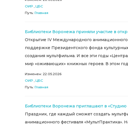
ОИР
,
ЦБС
Путь:
Главная
Библиотеки Воронежа приняли участие в отк
Открытие IV Международного анимационного ф
поддержке Президентского фонда культурных 
создания мультфильма. И все эти годы «Цент
мир «оживающих» книжных героев. В этом году
Изменен: 22.05.2026
ОИР
,
ЦБС
Путь:
Главная
Библиотеки Воронежа приглашают в «Студию
Праздник, где каждый сможет создать мультфи
анимационного фестиваля «МультПрактика». На