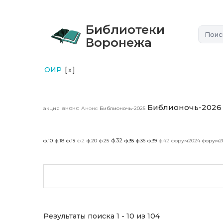
Библиотеки
Воронежа
ОИР
[
]
x
Библионочь-2026
анонс
акция
Анонс
Библионочь-2025
ф.32
ф.10
ф.18
ф.19
ф.2
ф.20
ф.25
ф.35
ф.36
ф.39
ф.42
форум2024
форум2
Результаты поиска 1 - 10 из 104