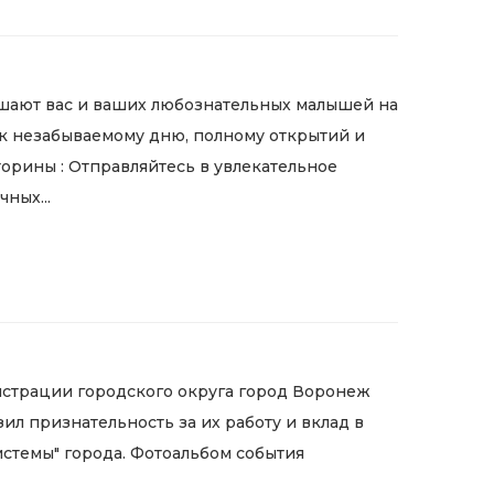
шают вас и ваших любознательных малышей на
 к незабываемому дню, полному открытий и
торины : Отправляйтесь в увлекательное
ных...
истрации городского округа город Воронеж
л признательность за их работу и вклад в
истемы" города. Фотоальбом события