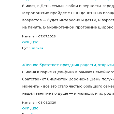
8 июля, в День семьи, любви и верности, гор
Мероприятие пройдёт с 11:00 до 18:00 на пло
возрастов — будет интересно и детям, и взросл
на память. В библиотечной программе широко п
Изменен: 07.07.2026
ОИР
,
ЦБС
Путь:
Главная
«Лесное братство»: праздник радости, откры
6 июня в парке «Дельфин» в рамках Семейного
братство» от библиотек Воронежа. День получ
моменты - всё это стало частью большого се
нашёл занятие по душе — и малыши, и их роди
Изменен: 08.06.2026
ОИР
,
ЦБС