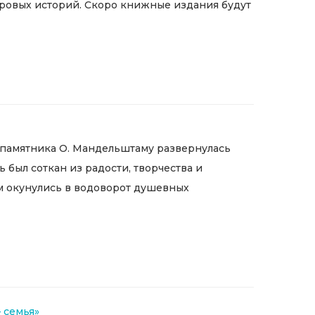
нровых историй. Скоро книжные издания будут
у памятника О. Мандельштаму развернулась
 был соткан из радости, творчества и
ом окунулись в водоворот душевных
 семья»