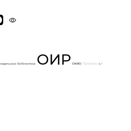
ОИР
Проекты
модельная библиотека
ОКИО
ф.1