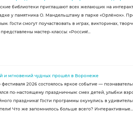
одские библиотеки приглашают всех желающих на интерак
щадке у памятника О. Мандельштаму в парке «Орлёнок». Пр
ым. Гости смогут поучаствовать в играх, викторинах, твор
редставлены мастер‑классы: «Россия!...
тий и мгновений чудных прошёл в Воронеже
 фестиваля 2026 состоялось яркое событие — познавател
ился по‑настоящему праздничным: смех детей, улыбки вз
мейного праздника! Гости программы окунулись в удивит
тели! Что же запомнилось больше всего? Интерактивные...