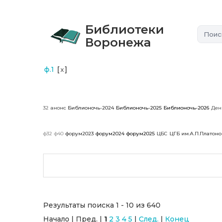
Библиотеки
Воронежа
ф.1
[
]
x
32
анонс
Библионочь-2024
Библионочь-2025
Библионочь-2026
Ден
ф32
ф40
форум2023
форум2024
форум2025
ЦБС
ЦГБ им.А.П.Платон
Результаты поиска 1 - 10 из 640
Начало | Пред. |
1
2
3
4
5
|
След.
|
Конец