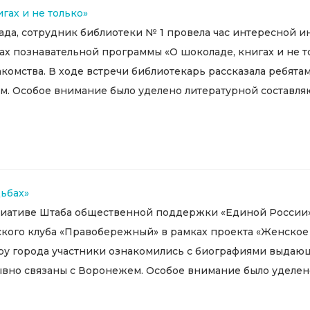
гах и не только»
ада, сотрудник библиотеки № 1 провела час интересной 
ах познавательной программы «О шоколаде, книгах и не т
комства. В ходе встречи библиотекарь рассказала ребята
м. Особое внимание было уделено литературной составляю
дьбах»
циативе Штаба общественной поддержки «Единой России»
нского клуба «Правобережный» в рамках проекта «Женско
у города участники ознакомились с биографиями выдающ
но связаны с Воронежем. Особое внимание было уделено 