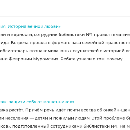
ия. История вечной любви»
бви и верности, сотрудник библиотеки №1 провел темати
ида. Встреча прошла в формате часа семейной нравствен
иблиотекарь познакомила юных слушателей с историей во
ни Февронии Муромских. Ребята узнали о том, почему...
аж: защити себя от мошенников»
жа растёт. Причём речь идёт почти всегда об онлайн-ша
ии населения — детям и пожилым людям. Этой проблеме б
ков», подготовленный сотрудниками библиотеки №1. На м