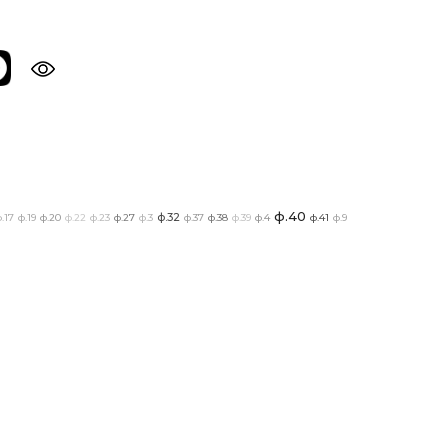
ф.40
ф.32
.17
ф.19
ф.20
ф.22
ф.23
ф.27
ф.3
ф.37
ф.38
ф.39
ф.4
ф.41
ф.9