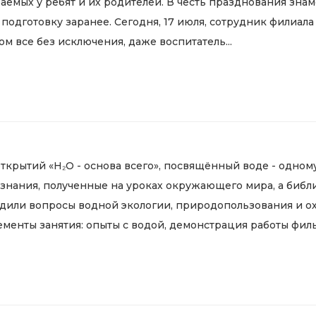
аемых у ребят и их родителей. В честь празднования знам
подготовку заранее. Сегодня, 17 июля, сотрудник филиала
ом все без исключения, даже воспитатель...
открытий «Н₂О - основа всего», посвящённый воде - одно
нания, полученные на уроках окружающего мира, а библ
судили вопросы водной экологии, природопользования и о
енты занятия: опыты с водой, демонстрация работы фильт