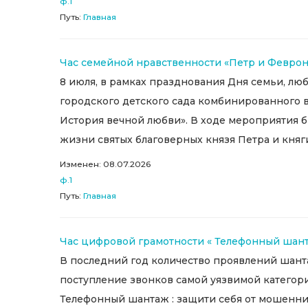
ф.1
Путь:
Главная
Час семейной нравственности «Петр и Феврон
8 июля, в рамках празднования Дня семьи, лю
городского детского сада комбинированного в
История вечной любви». В ходе мероприятия б
жизни святых благоверных князя Петра и княги
Изменен: 08.07.2026
ф.1
Путь:
Главная
Час цифровой грамотности « Телефонный шант
В последний год количество проявлений шанта
поступление звонков самой уязвимой категор
Телефонный шантаж : защити себя от мошенни