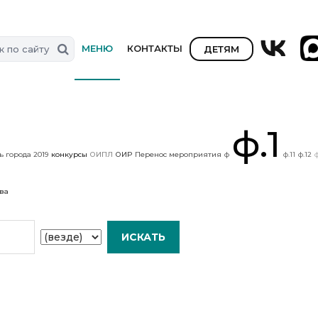
МЕНЮ
КОНТАКТЫ
ДЕТЯМ
ф.1
ь города 2019
конкурсы
ОИПЛ
ОИР
Перенос мероприятия
ф
ф.11
ф.12
ф
ова