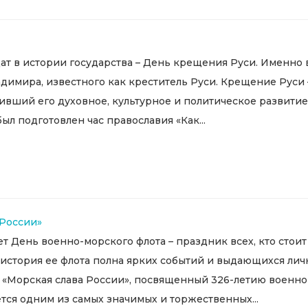
дат в истории государства – День крещения Руси. Именно
димира, известного как креститель Руси. Крещение Руси –
вший его духовное, культурное и политическое развитие н
л подготовлен час православия «Как...
 России»
т День военно-морского флота – праздник всех, кто стоит
и история ее флота полна ярких событий и выдающихся ли
«Морская слава России», посвященный 326-летию военно-м
тся одним из самых значимых и торжественных...