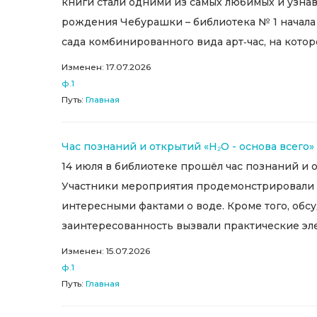
книги стали одними из самых любимых и узнав
рождения Чебурашки – библиотека № 1 начала 
сада комбинированного вида арт‑час, на котор
Изменен: 17.07.2026
ф.1
Путь:
Главная
Час познаний и открытий «Н₂О - основа всего»
14 июля в библиотеке прошёл час познаний и 
Участники мероприятия продемонстрировали з
интересными фактами о воде. Кроме того, об
заинтересованность вызвали практические элем
Изменен: 15.07.2026
ф.1
Путь:
Главная