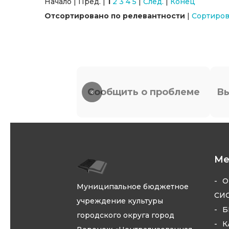
Начало | Пред. |
1
2
3
4
5
|
След.
|
Конец
Отсортировано по релевантности
|
Сортиров
Сообщить о проблеме
Вы
‹
М
О
Муниципальное бюджетное
СИ
учреждение культуры
Б
городского округа город
К